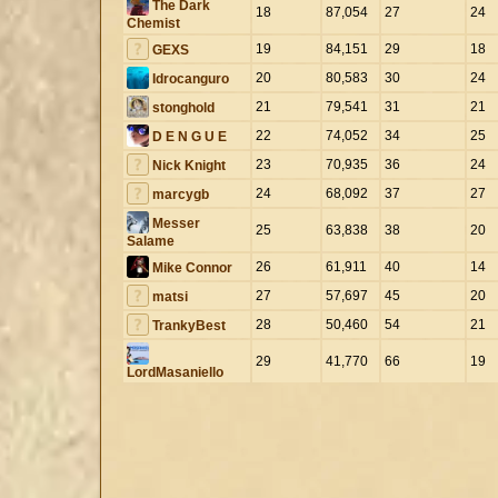
The Dark
18
87,054
27
24
Chemist
19
84,151
29
18
GEXS
20
80,583
30
24
Idrocanguro
21
79,541
31
21
stonghold
22
74,052
34
25
D E N G U E
23
70,935
36
24
Nick Knight
24
68,092
37
27
marcygb
Messer
25
63,838
38
20
Salame
26
61,911
40
14
Mike Connor
27
57,697
45
20
matsi
28
50,460
54
21
TrankyBest
29
41,770
66
19
LordMasaniello