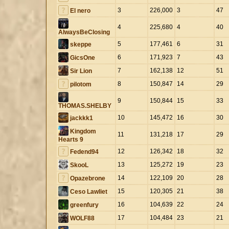
3
226,000
3
47
El nero
4
225,680
4
40
AlwaysBeClosing
5
177,461
6
31
skeppe
6
171,923
7
43
GicsOne
7
162,138
12
51
Sir Lion
8
150,847
14
29
pilotom
9
150,844
15
33
THOMAS.SHELBY
10
145,472
16
30
jackkk1
Kingdom
11
131,218
17
29
Hearts 9
12
126,342
18
32
Fedend94
13
125,272
19
23
SkooL
14
122,109
20
28
Opazebrone
15
120,305
21
38
Ceso Lawliet
16
104,639
22
24
greenfury
17
104,484
23
21
WOLF88