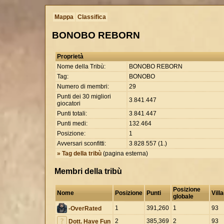
Mappa
Classifica
BONOBO REBORN
Proprietà
Nome della Tribù:
BONOBO REBORN
Tag:
BONOBO
Numero di membri:
29
Punti dei 30 migliori
3
.
841
.
447
giocatori
Punti totali:
3
.
841
.
447
Punti medi:
132
.
464
Posizione:
1
Avversari sconfitti:
3
.
828
.
557 (1.)
» Tag della tribù
(pagina esterna)
Membri della tribù
Posizione
Nome
Posizione
Punti
Vill
globale
1
391,260
1
93
-OverRated
2
385,369
2
93
Dott. Have Fun