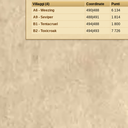
Villaggi (4)
Coordinate
Punti
A6 - Weezing
490|488
6
.
134
A9 - Seviper
488|491
1
.
814
B1 - Tentacruel
494|488
1
.
800
B2 - Toxicroak
494|493
7
.
726