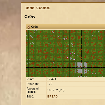
Mappa
Classifica
Cr0w
Cr0w
Punti:
17
.
474
Posizione:
120
Avversari
188
.
732 (21.)
sconfitti:
Tribù:
BREAD