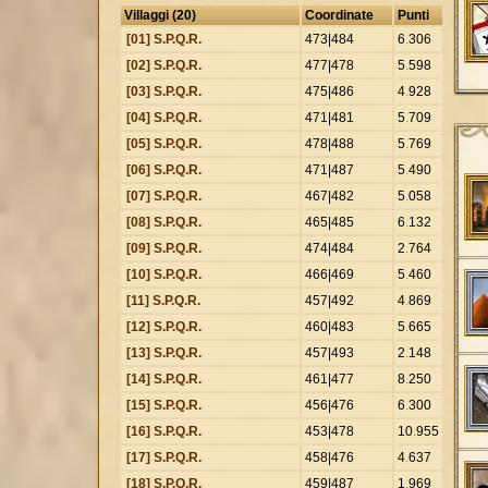
Villaggi (20)
Coordinate
Punti
[01] S.P.Q.R.
473|484
6
.
306
[02] S.P.Q.R.
477|478
5
.
598
[03] S.P.Q.R.
475|486
4
.
928
[04] S.P.Q.R.
471|481
5
.
709
[05] S.P.Q.R.
478|488
5
.
769
[06] S.P.Q.R.
471|487
5
.
490
[07] S.P.Q.R.
467|482
5
.
058
[08] S.P.Q.R.
465|485
6
.
132
[09] S.P.Q.R.
474|484
2
.
764
[10] S.P.Q.R.
466|469
5
.
460
[11] S.P.Q.R.
457|492
4
.
869
[12] S.P.Q.R.
460|483
5
.
665
[13] S.P.Q.R.
457|493
2
.
148
[14] S.P.Q.R.
461|477
8
.
250
[15] S.P.Q.R.
456|476
6
.
300
[16] S.P.Q.R.
453|478
10
.
955
[17] S.P.Q.R.
458|476
4
.
637
[18] S.P.Q.R.
459|487
1
.
969