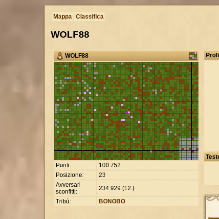
Mappa
Classifica
WOLF88
Profi
WOLF88
Test
Punti:
100
.
752
Posizione:
23
Avversari
234
.
929 (12.)
sconfitti:
Tribù:
BONOBO