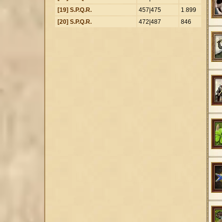
[19] S.P.Q.R.
457|475
1
.
899
[20] S.P.Q.R.
472|487
846